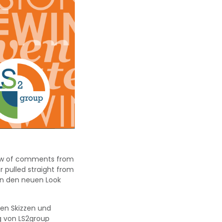
lew of comments from
r pulled straight from
 in den neuen Look
len Skizzen und
g von LS2group