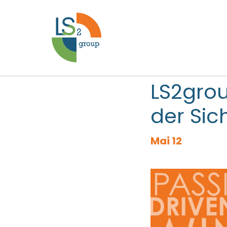
LS2grou
der Sic
Mai 12