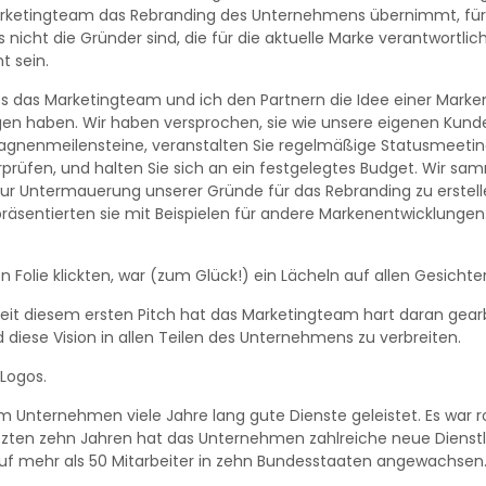
rketingteam das Rebranding des Unternehmens übernimmt, für 
nicht die Gründer sind, die für die aktuelle Marke verantwortlich
t sein.
dass das Marketingteam und ich den Partnern die Idee einer Marke
en haben. Wir haben versprochen, sie wie unsere eigenen Kund
gnenmeilensteine, veranstalten Sie regelmäßige Statusmeetin
rprüfen, und halten Sie sich an ein festgelegtes Budget. Wir s
ur Untermauerung unserer Gründe für das Rebranding zu erstelle
äsentierten sie mit Beispielen für andere Markenentwicklungen
ten Folie klickten, war (zum Glück!) ein Lächeln auf allen Gesich
eit diesem ersten Pitch hat das Marketingteam hart daran gearb
diese Vision in allen Teilen des Unternehmens zu verbreiten.
Logos.
m Unternehmen viele Jahre lang gute Dienste geleistet. Es war 
letzten zehn Jahren hat das Unternehmen zahlreiche neue Dienst
uf mehr als 50 Mitarbeiter in zehn Bundesstaaten angewachsen. 