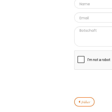
NAME
*
VOLLSTÄNDIGER NAME
EMAIL
*
NACHRICHT
CAPTCHA
früher