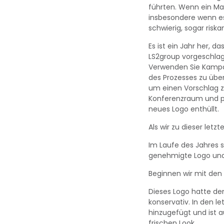
führten. Wenn ein Ma
insbesondere wenn es 
schwierig, sogar riskan
Es ist ein Jahr her, 
LS2group vorgeschlag
Verwenden Sie Kampa
des Prozesses zu übe
um einen Vorschlag z
Konferenzraum und pr
neues Logo enthüllt.
Als wir zu dieser letz
Im Laufe des Jahres s
genehmigte Logo und 
Beginnen wir mit den 
Dieses Logo hatte de
konservativ. In den 
hinzugefügt und ist a
frischen Look.