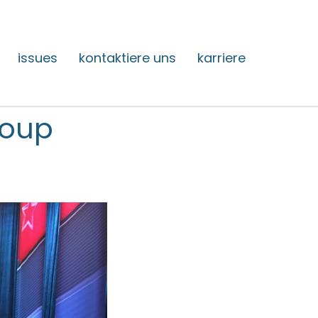
issues
kontaktiere uns
karriere
roup