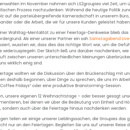
henwahlen im November nahmen sich LS2groupies viel Zeit, um 
olitischen Prozess nachzudenken. Während die heutige Politik zu
tolz auf die parteiübergreifende Kameradschaft in unserem Büro,
nder oder die Arbeit, die wir für unsere Kunden geleistet haben
ner Wahltag-Mentalität zu einer Feiertags-Denkweise blieb das 
dergrund. Als einer unserer Partner ein sah
Samstagabend Live
ssiert, wussten wir, dass dies das richtige Wort war, um die Gef
 widerzuspiegeln. Der Sketch ließ uns darüber nachdenken, wie w
Kluft zwischen unseren unterschiedlichen Meinungen überbrücken
ns wirklich einig sind.
iertage wollten wir die Diskussion über den Brückenschlag mit
en deshalb begonnen, über Dinge zu sprechen, die uns im Arbeit
 Coffee Fridays“ oder eine produktive Brainstorming-Session.
n, unsere eigenen 12 Weihnachtstage – oder besser gesagt uns
ementieren, bei denen wir über die Bedeutung von Einheit und Höf
, sondern auch über die Feiertage hinaus nachdenken werden.
gen teilen wir einige unserer Lieblingssachen, die Groupies das 
t nur an den Feiertagen. Begleiten Sie uns auf unserer Reise de