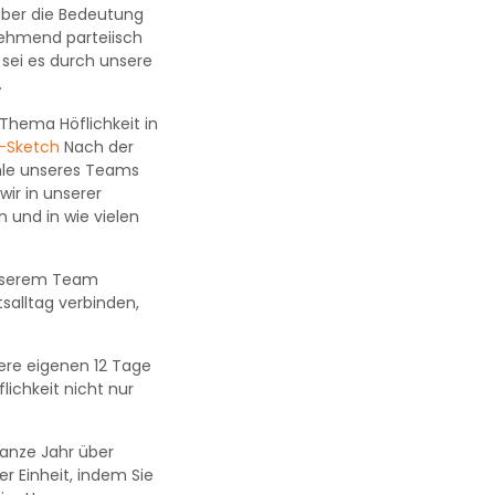
über die Bedeutung
nehmend parteiisch
 sei es durch unsere
.
Thema Höflichkeit in
-Sketch
Nach der
ühle unseres Teams
ir in unserer
 und in wie vielen
 unserem Team
salltag verbinden,
ere eigenen 12 Tage
lichkeit nicht nur
ganze Jahr über
r Einheit, indem Sie