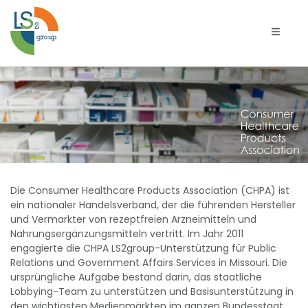
Naviga
Verband
für
Verbrauchergesundheitsproduk
(CHPA)
Die Consumer Healthcare Products Association (CHPA) ist
ein nationaler Handelsverband, der die führenden Hersteller
und Vermarkter von rezeptfreien Arzneimitteln und
Nahrungsergänzungsmitteln vertritt. Im Jahr 2011
engagierte die CHPA LS2group-Unterstützung für Public
Relations und Government Affairs Services in Missouri. Die
ursprüngliche Aufgabe bestand darin, das staatliche
Lobbying-Team zu unterstützen und Basisunterstützung in
den wichtigsten Medienmärkten im ganzen Bundesstaat