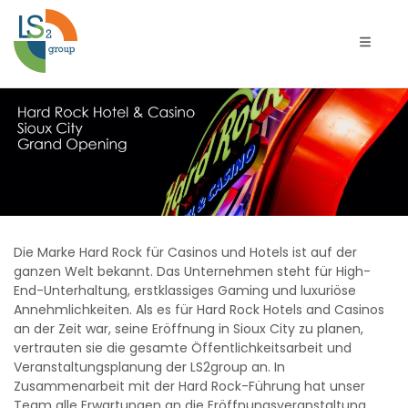
Naviga
Eröffnung
des
Hard
Rock
Die Marke Hard Rock für Casinos und Hotels ist auf der
Hotel
ganzen Welt bekannt. Das Unternehmen steht für High-
End-Unterhaltung, erstklassiges Gaming und luxuriöse
&
Annehmlichkeiten. Als es für Hard Rock Hotels and Casinos
an der Zeit war, seine Eröffnung in Sioux City zu planen,
Casino
vertrauten sie die gesamte Öffentlichkeitsarbeit und
Veranstaltungsplanung der LS2group an. In
Zusammenarbeit mit der Hard Rock-Führung hat unser
Sioux
Team alle Erwartungen an die Eröffnungsveranstaltung