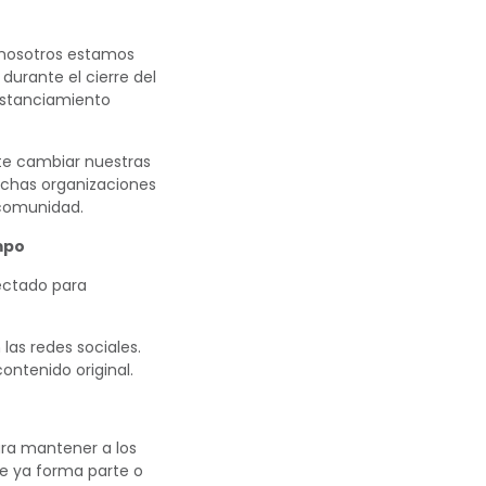
nosotros estamos
durante el cierre del
istanciamiento
nte cambiar nuestras
uchas organizaciones
 comunidad.
mpo
ectado para
as redes sociales.
ontenido original.
ara mantener a los
e ya forma parte o