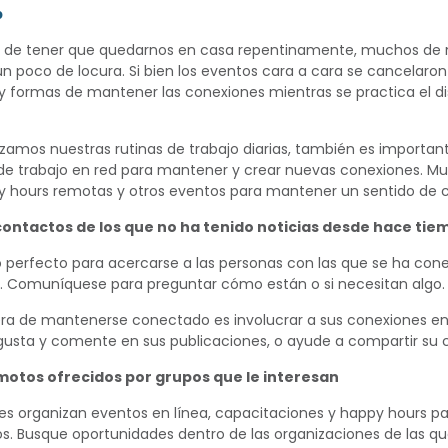
p
de tener que quedarnos en casa repentinamente, muchos de 
 poco de locura. Si bien los eventos cara a cara se cancelaron 
y formas de mantener las conexiones mientras se practica el d
zamos nuestras rutinas de trabajo diarias, también es importa
 de trabajo en red para mantener y crear nuevas conexiones. M
y hours remotas y otros eventos para mantener un sentido de
ntactos de los que no ha tenido noticias desde hace tie
perfecto para acercarse a las personas con las que se ha con
. Comuníquese para preguntar cómo están o si necesitan algo.
a de mantenerse conectado es involucrar a sus conexiones en l
gusta y comente en sus publicaciones, o ayude a compartir su c
otos ofrecidos por grupos que le interesan
s organizan eventos en línea, capacitaciones y happy hours p
 Busque oportunidades dentro de las organizaciones de las qu