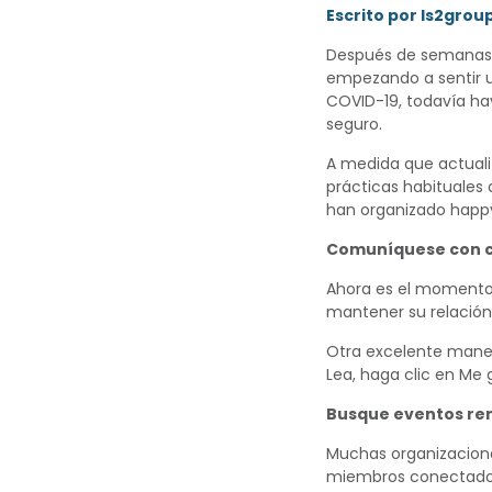
Escrito por ls2grou
Después de semanas 
empezando a sentir un
COVID-19, todavía ha
seguro.
A medida que actuali
prácticas habituales
han organizado happ
Comuníquese con co
Ahora es el momento 
mantener su relación
Otra excelente maner
Lea, haga clic en Me 
Busque eventos rem
Muchas organizacione
miembros conectados.