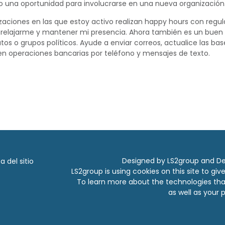
una oportunidad para involucrarse en una nueva organización
aciones en las que estoy activo realizan happy hours con regul
elajarme y mantener mi presencia. Ahora también es un bue
tos o grupos políticos. Ayude a enviar correos, actualice las ba
 en operaciones bancarias por teléfono y mensajes de texto.
Designed by LS2group and
De
 del sitio
LS2group is using cookies on this site to gi
To learn more about the technologies tha
as well as your p