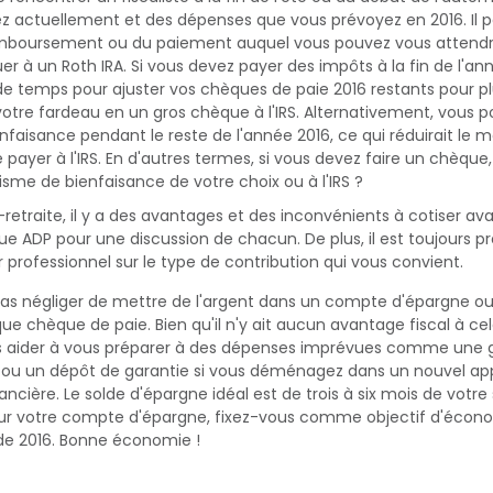
 actuellement et des dépenses que vous prévoyez en 2016. Il p
boursement ou du paiement auquel vous pouvez vous attendr
er à un Roth IRA. Si vous devez payer des impôts à la fin de l'an
 temps pour ajuster vos chèques de paie 2016 restants pour pl
 votre fardeau en un gros chèque à l'IRS. Alternativement, vous p
nfaisance pendant le reste de l'année 2016, ce qui réduirait le
 payer à l'IRS. En d'autres termes, si vous devez faire un chèque
anisme de bienfaisance de votre choix ou à l'IRS ?
-retraite, il y a des avantages et des inconvénients à cotiser av
que ADP pour une discussion de chacun. De plus, il est toujours p
r professionnel sur le type de contribution qui vous convient.
as négliger de mettre de l'argent dans un compte d'épargne 
e chèque de paie. Bien qu'il n'y ait aucun avantage fiscal à ce
 aider à vous préparer à des dépenses imprévues comme une g
e ou un dépôt de garantie si vous déménagez dans un nouvel a
ancière. Le solde d'épargne idéal est de trois à six mois de votre 
sur votre compte d'épargne, fixez-vous comme objectif d'écon
in de 2016. Bonne économie !