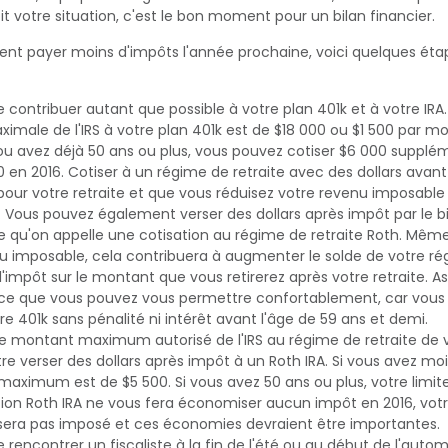
it votre situation, c'est le bon moment pour un bilan financier.
ent payer moins d'impôts l'année prochaine, voici quelques éta
contribuer autant que possible à votre plan 401k et à votre IRA. 
imale de l'IRS à votre plan 401k est de $18 000 ou $1 500 par moi
ou avez déjà 50 ans ou plus, vous pouvez cotiser $6 000 supplé
0 en 2016. Cotiser à un régime de retraite avec des dollars avant
our votre retraite et que vous réduisez votre revenu imposabl
. Vous pouvez également verser des dollars après impôt par le b
ce qu'on appelle une cotisation au régime de retraite Roth. Même
u imposable, cela contribuera à augmenter le solde de votre rég
'impôt sur le montant que vous retirerez après votre retraite. 
ce que vous pouvez vous permettre confortablement, car vous 
e 401k sans pénalité ni intérêt avant l'âge de 59 ans et demi.
 le montant maximum autorisé de l'IRS au régime de retraite de v
re verser des dollars après impôt à un Roth IRA. Si vous avez mo
aximum est de $5 500. Si vous avez 50 ans ou plus, votre limite
tion Roth IRA ne vous fera économiser aucun impôt en 2016, vot
e sera pas imposé et ces économies devraient être importantes.
rencontrer un fiscaliste à la fin de l'été ou au début de l'autom