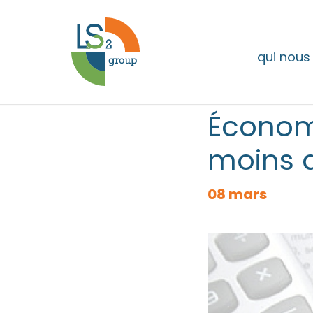
qui nou
Économi
moins 
08 mars