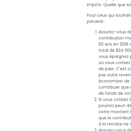
impôts. Quelle que so
Pour ceux qui souhait
parvenir :
Assurez-vous de 
contribution max
50 ans en 2016 
total de $24 00
vous épargnez p
où vous cotisez
de paie. C'est 
pas votre reven
économiser de l
contribuer que 
de fonds de votr
Si vous cotisez
pourrez peut-êt
votre montant m
que la contribu
à la retraite n
Assurez-vous de 