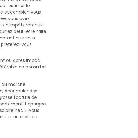
eut estimer le
e et combien vous
née, vous avez
us d'impôts retenus,
ourrez peut-être faire
 montant que vous
, préférez-vous
ant ou après impôt.
référable de consulter
ou du marché
la, accumuler des
rosse facture de
ppartement. L'épargne
salaire net. Si vous
omiser un mois de