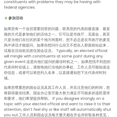
constituents with problems they may be having with
federal agencies.
参加活动
如果您有一个迫切需要回答的问题，联系您的代表的最直接、最直
接的方式是参加他们的活动之一。它可以是市政厅，见面会，甚至
只是当他们在社区的某个地方闲逛时。您不必总是在市政厅的麦克
风中讲话才能提问。如果你想问什么但又不想在人群面前站起来，
试着在活动前后抓住国会议员。 Typically, an elected official
will mingle with constituents at some point during any
given event.这是向他们提问的最佳时机之一。如果您找不到您的
代表何时在镇上，请致电他们当地的办事处。工作人员可能知道这
些信息，或者可以将您列入名单，以直接通知您下次代表何时到
城。
如果您尊重您的国会议员及其工作人员，并且注意他们的时间，您
将获得最佳结果。国会办公室尽最大努力满足尽可能多的选民需求
和要求，他们希望提供帮助。 If you disagree strongly on a
topic with your elected official and want to raise it to their
attention, don't feel shy or like staff will automatically shut
you out.工作人员和国会议员每天整天都在开会并听取各种意见，