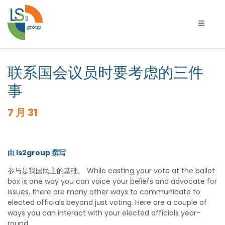
切换导
联系国会议员时要考虑的三件
事
7 月 31
由 ls2group 撰写
参与是我国民主的基础。 While casting your vote at the ballot
box is one way you can voice your beliefs and advocate for
issues, there are many other ways to communicate to
elected officials beyond just voting. Here are a couple of
ways you can interact with your elected officials year-
round.