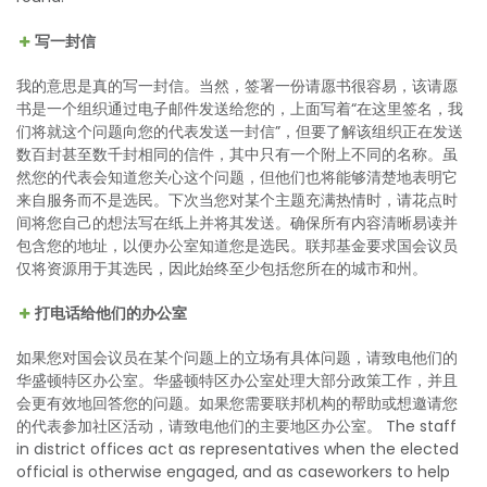
写一封信
我的意思是真的写一封信。当然，签署一份请愿书很容易，该请愿
书是一个组织通过电子邮件发送给您的，上面写着“在这里签名，我
们将就这个问题向您的代表发送一封信”，但要了解该组织正在发送
数百封甚至数千封相同的信件，其中只有一个附上不同的名称。虽
然您的代表会知道您关心这个问题，但他们也将能够清楚地表明它
来自服务而不是选民。下次当您对某个主题充满热情时，请花点时
间将您自己的想法写在纸上并将其发送。确保所有内容清晰易读并
包含您的地址，以便办公室知道您是选民。联邦基金要求国会议员
仅将资源用于其选民，因此始终至少包括您所在的城市和州。
打电话给他们的办公室
如果您对国会议员在某个问题上的立场有具体问题，请致电他们的
华盛顿特区办公室。华盛顿特区办公室处理大部分政策工作，并且
会更有效地回答您的问题。如果您需要联邦机构的帮助或想邀请您
的代表参加社区活动，请致电他们的主要地区办公室。 The staff
in district offices act as representatives when the elected
official is otherwise engaged, and as caseworkers to help