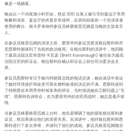
像是一场婚宴。
晚会以一个鸡尾酒小时开始，然后 500 位客人被引导到宴会厅享用
晚餐和演讲。宴会厅的布置非常雄辩，在房间前面有一个供演讲者
使用的舞台。南卡罗来纳州参议员林赛格雷厄姆是当晚的主旨发言
人。
在参议员格雷厄姆的演讲之前，爱荷华州参议员查克格拉斯利和乔
尼恩斯特都谈到了当前的政治格局。在格拉斯利的演讲中，他回顾
了最高法院法官布雷特·卡瓦诺 (Brett Kavanaugh) 被任命为最高
法院法官的听证会。格拉斯利在确认听证会上担任司法委员会主
席。
参议员恩斯特专注于她与特朗普总统的电话交谈，她在谈话中表达
了她对环境保护局改变可再生燃料标准的决定的不满。恩斯特谈到
了特朗普在本周早些时候发表的评论，当时他说她在乙醇问题上“无
情”。恩斯特告诉听众，在为爱荷华州的农民而战时，她总是毫不留
情。
当参议员林赛格雷厄姆上台时，他先是嘲讽了他的朋友格拉斯利参
议员，然后再谈论他们的亲密关系。在演讲中，他对格拉斯利和恩
斯特进行了多次恭维，并谈到了他们的成就。参议员格雷厄姆随后