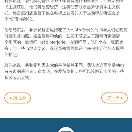
转换话题，谈到特朗普在 2020 年赢得连任的重要性，并表示如果
民主党获胜，他们将改变经济，这将使苏联看起来像资本主义模
式。格雷厄姆还重复了他在电视上发表的关于当前弹劾听证会是一
个“笑话”的评论。
活动结束后，参议员格雷厄姆花了大约 45 分钟的时间与人们在晚餐
时握手并拍照。格雷厄姆和他的一些员工随后去了距离万豪酒店一
个街区的一家酒吧 Hello Marjorie。在酒吧里，他们坐在一张圆桌
旁，与一些当地人交谈。参议员格雷厄姆还与任何接近他的人握手
并拍照。
总的来说，共和党和民主党的事件截然不同。我认为这两个活动都
有有趣的演讲者；这表明，在爱荷华州，您可以接触到全国的一些
顶级政治人物。
以前的
下一个