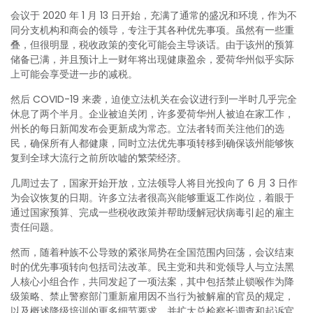
会议于 2020 年 1 月 13 日开始，充满了通常的盛况和环境，作为不
同分支机构和商会的领导，专注于其各种优先事项。虽然有一些重
叠，但很明显，税收政策的变化可能会主导谈话。由于该州的预算
储备已满，并且预计上一财年将出现健康盈余，爱荷华州似乎实际
上可能会享受进一步的减税。
然后 COVID-19 来袭，迫使立法机关在会议进行到一半时几乎完全
休息了两个半月。企业被迫关闭，许多爱荷华州人被迫在家工作，
州长的每日新闻发布会更新成为常态。立法者转而关注他们的选
民，确保所有人都健康，同时立法优先事项转移到确保该州能够恢
复到全球大流行之前所吹嘘的繁荣经济。
几周过去了，国家开始开放，立法领导人将目光投向了 6 月 3 日作
为会议恢复的日期。许多立法者很高兴能够重返工作岗位，着眼于
通过国家预算、完成一些税收政策并帮助缓解冠状病毒引起的雇主
责任问题。
然而，随着种族不公导致的紧张局势在全国范围内回荡，会议结束
时的优先事项转向包括司法改革。民主党和共和党领导人与立法黑
人核心小组合作，共同发起了一项法案，其中包括禁止锁喉作为降
级策略、禁止警察部门重新雇用因不当行为被解雇的官员的规定，
以及概述降级培训的更多细节要求，并扩大总检察长调查和起诉官