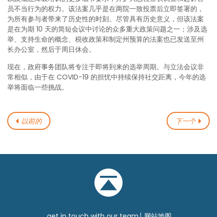
员不当行为的权力。该法案几乎是在两院一致投票后立即签署的，
为所有参与者带来了历史性的时刻。尽管具有历史意义，但该法案
是在为期 10 天的简短会议中讨论的众多重大政策问题之一；涉及选
举、支持生命的概念、税收政策和制定州预算的法案也已发送至州
长办公室，然后于周日休会。
现在，政府事务团队将专注于即将到来的选举周期。与立法会议非
常相似，由于在 COVID-19 的担忧中持续保持社交距离，今年的选
举将面临一些挑战。
以前的
下一个
get in touch with our team
网站地图