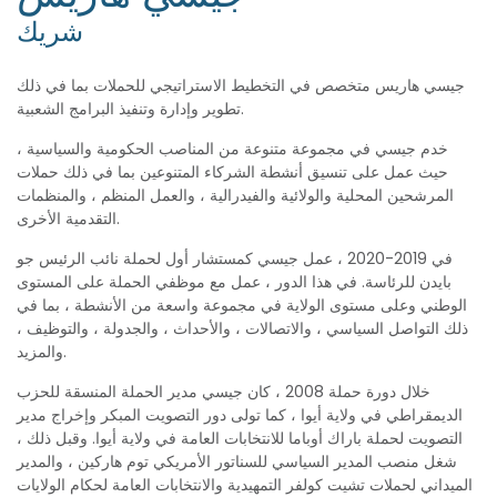
شريك
جيسي هاريس متخصص في التخطيط الاستراتيجي للحملات بما في ذلك
تطوير وإدارة وتنفيذ البرامج الشعبية.
خدم جيسي في مجموعة متنوعة من المناصب الحكومية والسياسية ،
حيث عمل على تنسيق أنشطة الشركاء المتنوعين بما في ذلك حملات
المرشحين المحلية والولائية والفيدرالية ، والعمل المنظم ، والمنظمات
التقدمية الأخرى.
في 2019-2020 ، عمل جيسي كمستشار أول لحملة نائب الرئيس جو
بايدن للرئاسة. في هذا الدور ، عمل مع موظفي الحملة على المستوى
الوطني وعلى مستوى الولاية في مجموعة واسعة من الأنشطة ، بما في
ذلك التواصل السياسي ، والاتصالات ، والأحداث ، والجدولة ، والتوظيف ،
والمزيد.
خلال دورة حملة 2008 ، كان جيسي مدير الحملة المنسقة للحزب
الديمقراطي في ولاية أيوا ، كما تولى دور التصويت المبكر وإخراج مدير
التصويت لحملة باراك أوباما للانتخابات العامة في ولاية أيوا. وقبل ذلك ،
شغل منصب المدير السياسي للسناتور الأمريكي توم هاركين ، والمدير
الميداني لحملات تشيت كولفر التمهيدية والانتخابات العامة لحكام الولايات