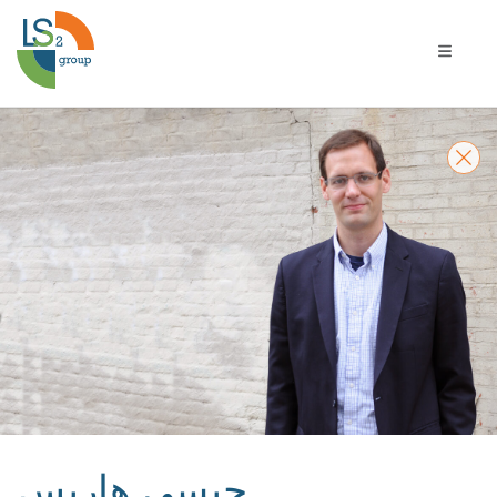
يل التنقل
جيسي هاريس