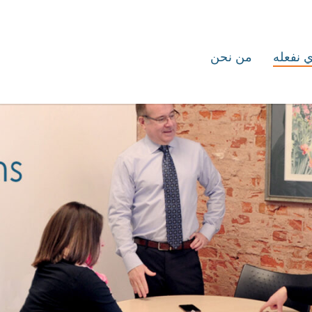
ي نفعله
من نحن