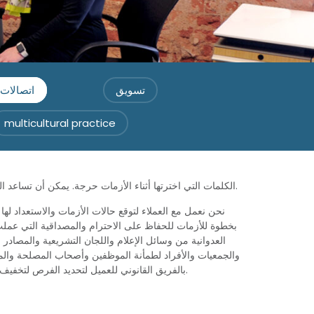
تسويق
اتصالات 
multicultural practice
الكلمات التي اخترتها أثناء الأزمات حرجة. يمكن أن تساعد المراسلة الفعالة والتوقيت والإدارة في حماية سمعتك وإصلاحها وتعزيزها.
نحن نعمل مع العملاء لتوقع حالات الأزمات والاستعداد له
بخطوة للأزمات للحفاظ على الاحترام والمصداقية التي عملت بج
العدوانية من وسائل الإعلام واللجان التشريعية والمصادر
والجمعيات والأفراد لطمأنة الموظفين وأصحاب المصلحة والمش
LS2group بالفريق القانوني للعميل لتحديد الفرص لتخفيف الضرر وتعزيز الرسائل التي تحمي العلامة التجارية للشركة.