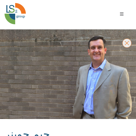
يل التنقل
جيم جوينر