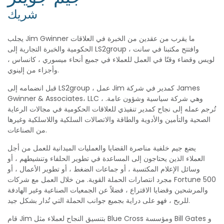
شريك
يجلب Jim Gwinner ما يقرب من عقدين من الخبرة في العلاقات
الحكومية والخبرة التجارية إلى LS2group ، وافتتح مكتبنا في سانت
لويس وقضاء وقتًا في العمل للعملاء في جميع أنحاء ميسوري ، كانساس ،
وأجزاء من إلينوي.
قبل انضمامه إلى LS2group ، عمل Jim كمدير في شركة James
Gwinner & Associates، LLC ، وهي شركة سياسية وشؤون عامة.
تُرجم عمله إلى نجاح كمدير تنفيذي للعلاقات الحكومية في مجالات الرعاية
الصحية والتأمين والأدوية والطاقة والاتصالات السلكية واللاسلكية وغيرها
من الصناعات.
يضع جيم خلفية مناصرة القضايا والعمليات الميدانية للعمل من أجل
العملاء الذين يحتاجون إلى المساعدة في تطوير الحلفاء وتنشيطهم ، أو
وسائل الإعلام المكتسبة ، أو جماعات الضغط ، أو تطوير الأعمال ، أو
مجرد انتصارات الحملة القوية. من خلال العمل مع شركات Fortune 500
والمرشحين وقضايا الاقتراع ، فضلاً عن الجمعيات الصناعية وغير الهادفة
للربح ، فهو على دراية بجميع جوانب الحملة التي تُدار بشكل جيد.
قام Jim بتنسيق النجاح لعملاء مثل Blue Cross ومؤسسة Bill Gates و