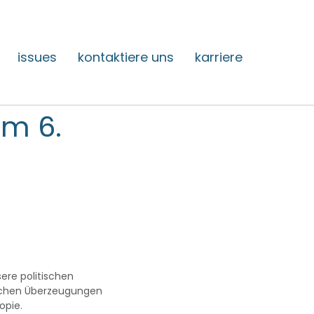
issues
kontaktiere uns
karriere
m 6.
sere politischen
ischen Überzeugungen
opie.