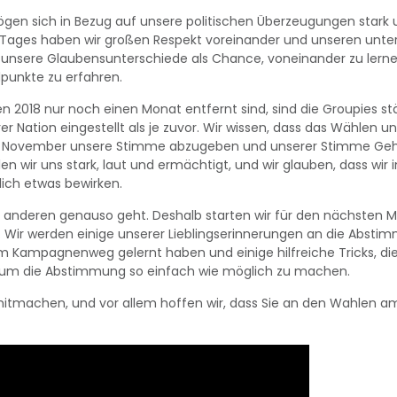
ögen sich in Bezug auf unsere politischen Überzeugungen stark 
Tages haben wir großen Respekt voreinander und unseren unte
n unsere Glaubensunterschiede als Chance, voneinander zu lern
punkte zu erfahren.
 2018 nur noch einen Monat entfernt sind, sind die Groupies st
rer Nation eingestellt als je zuvor. Wir wissen, dass das Wählen 
6. November unsere Stimme abzugeben und unserer Stimme Gehö
en wir uns stark, laut und ermächtigt, und wir glauben, dass wir 
ich etwas bewirken.
 anderen genauso geht. Deshalb starten wir für den nächsten 
ir werden einige unserer Lieblingserinnerungen an die Absti
em Kampagnenweg gelernt haben und einige hilfreiche Tricks, die
, um die Abstimmung so einfach wie möglich zu machen.
 mitmachen, und vor allem hoffen wir, dass Sie an den Wahlen 