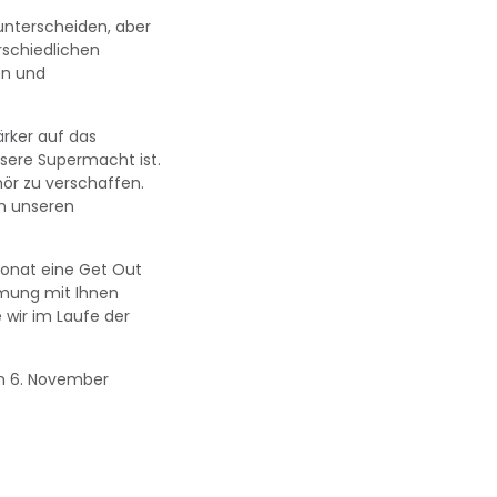
unterscheiden, aber
rschiedlichen
en und
ärker auf das
unsere Supermacht ist.
r zu verschaffen.
in unseren
Monat eine Get Out
mmung mit Ihnen
 wir im Laufe der
am 6. November