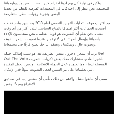
ولكن في نهاية كل يوم لدينا احترام كبير لبعضنا البعض وأيديولوجياتنا
المختلفة. نحن ننظر إلى اختلافاتنا في المعتقدات كفرصة للتعلم من بعضنا
البعض وتجربة وجهات النظر المتعارضة.
مع اقتراب موعد انتخابات التجديد النصفي لعام 2018 بعد شهر واحد فقط ،
أصبحت الجماعات أكثر اهتمامًا بالمناخ السياسي لبلدنا أكثر من أي وقت
مضى. نحن نعلم أن التصويت هو قوتنا العظمى. نحن متحمسون للإدلاء
بأصواتنا وإيصال أصواتنا في 6 نوفمبر. عندما نصوت ، نشعر بالقوة ،
وبصوت عالٍ ، وتمكيننا ، ونعتقد أننا حقًا نصنع فرقًا في مجتمعاتنا.
نريد أن يشعر الآخرون بنفس الطريقة. هذا هو سبب إطلاقنا حملة Get
Out The Vote للشهر القادم. سنشارك معك بعض ذكريات التصويت
المفضلة لدينا ، وما تعلمناه خلال الحملة الانتخابية ، وبعض الحيل المفيدة
التي تعلمناها على مر السنين لجعل التصويت سهلاً قدر الإمكان.
نتمنى أن تتابعوا معنا ، والأهم من ذلك ، نأمل أن تنضموا إلينا في صناديق
الاقتراع يوم 6 نوفمبر.