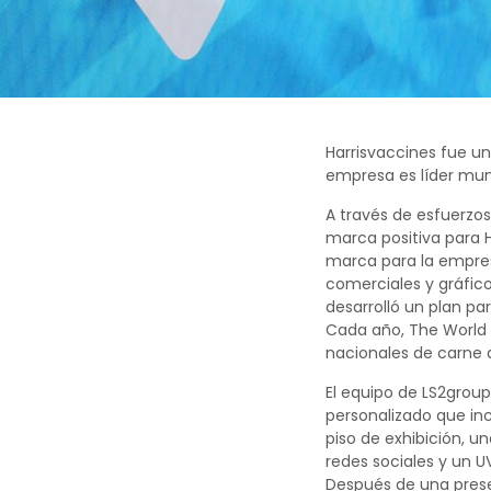
Harrisvaccines
Harrisvaccines fue u
empresa es líder mun
A través de esfuerzos
marca positiva para 
marca para la empresa,
comerciales y gráfico
desarrolló un plan pa
Cada año, The World 
nacionales de carne d
El equipo de LS2grou
personalizado que in
piso de exhibición, u
redes sociales y un U
Después de una prese