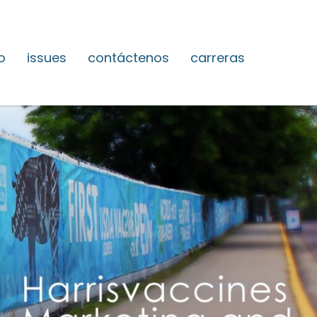
o
issues
contáctenos
carreras