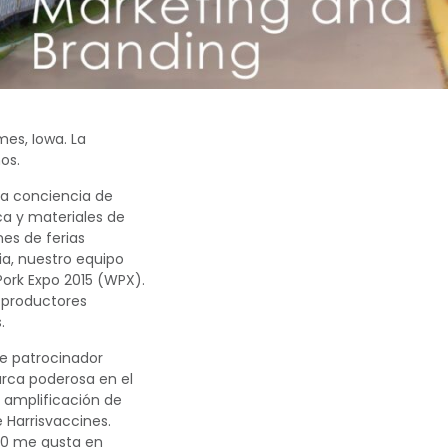
es, Iowa. La
os.
na conciencia de
ca y materiales de
nes de ferias
ia, nuestro equipo
 Pork Expo 2015 (WPX).
s productores
.
e patrocinador
arca poderosa en el
, amplificación de
 Harrisvaccines.
00 me gusta en