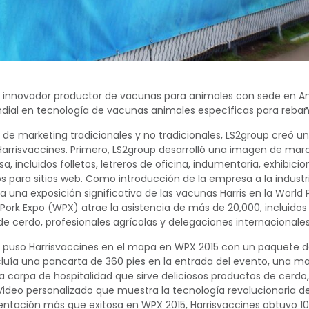
n innovador productor de vacunas para animales con sede en Am
dial en tecnología de vacunas animales específicas para rebañ
 de marketing tradicionales y no tradicionales, LS2group creó u
Harrisvaccines. Primero, LS2group desarrolló una imagen de mar
 incluidos folletos, letreros de oficina, indumentaria, exhibicio
s para sitios web. Como introducción de la empresa a la industr
ra una exposición significativa de las vacunas Harris en la World
Pork Expo (WPX) atrae la asistencia de más de 20,000, incluido
e cerdo, profesionales agrícolas y delegaciones internacionales
p puso Harrisvaccines en el mapa en WPX 2015 con un paquete d
cluía una pancarta de 360 pies en la entrada del evento, una m
na carpa de hospitalidad que sirve deliciosos productos de cerdo
Video personalizado que muestra la tecnología revolucionaria de
ntación más que exitosa en WPX 2015, Harrisvaccines obtuvo 1