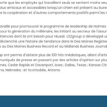
orte que les employés qui travaillent seuls se sentent moins seul
us amicaux et accessibles lorsqu'un chien est présent au burea
tre la coopération et d'autres comportements positifs parmi le
travaillé pour promouvoir le programme de leadership de Holme
 pour la génération du millénaire, les initiant au secteur de l'assu
étences dont ils ont besoin pour réussir. LS2group a développé 
l a déclenché une histoire de tendance dans le Des Moines Registe
 au Des Moines Business Record et au Midlands Business Journ
p ont permis d'obtenir plus de 100 hits médiatiques, allant d'arti
uniqués de presse en passant par des articles d'opinion sur plu
, Cedar Rapids et Davenport, Iowa ; Dallas, Texas ; Kansas City, 
, Nebraska ; et Scottsdale, Arizona.