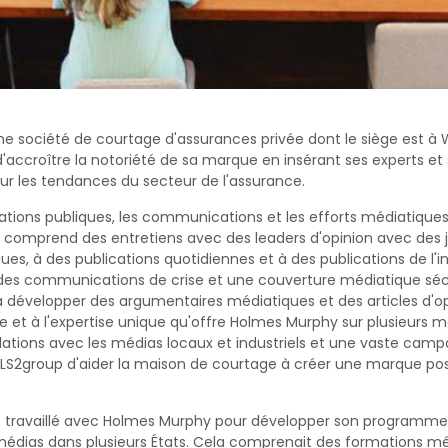
e société de courtage d'assurances privée dont le siège est à
'accroître la notoriété de sa marque en insérant ses experts et 
sur les tendances du secteur de l'assurance.
elations publiques, les communications et les efforts médiatiqu
la comprend des entretiens avec des leaders d'opinion avec des jo
s, à des publications quotidiennes et à des publications de l'in
es communications de crise et une couverture médiatique sécur
à développer des argumentaires médiatiques et des articles d'op
e et à l'expertise unique qu'offre Holmes Murphy sur plusieurs 
lations avec les médias locaux et industriels et une vaste cam
 LS2group d'aider la maison de courtage à créer une marque posi
travaillé avec Holmes Murphy pour développer son programme 
médias dans plusieurs États. Cela comprenait des formations m