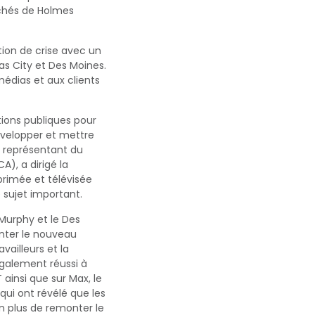
rchés de Holmes
tion de crise avec un
s City et Des Moines.
édias et aux clients
tions publiques pour
évelopper et mettre
h, représentant du
), a dirigé la
primée et télévisée
 sujet important.
 Murphy et le Des
nter le nouveau
vailleurs et la
également réussi à
ainsi que sur Max, le
qui ont révélé que les
en plus de remonter le