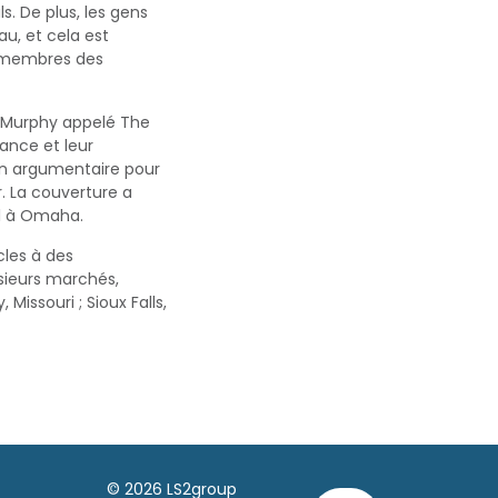
s. De plus, les gens
u, et cela est
s membres des
s Murphy appelé The
rance et leur
un argumentaire pour
r. La couverture a
al à Omaha.
cles à des
sieurs marchés,
Missouri ; Sioux Falls,
© 2026 LS2group