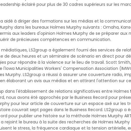
 leadership éclairé pour plus de 30 cadres supérieurs sur les ma
 a aidé à diriger des formations sur les médias et la communica
rphy dans les bureaux Holmes Murphy suivants : Omaha, Kansa
ermis aux leaders d'opinion Holmes Murphy de se préparer aux m
uérir de précieuses compétences en communication.
s médiatiques, LS2group a également fourni des services de rela
e de deux heures et un séminaire de scénario en direct pour d
es pour répondre à la violence sur le lieu de travail. Scott Smit
e l'Iowa Municipalities Workers' Compensation Association (IMWCA
s Murphy. LS2group a réussi à assurer une couverture radio, im
 élaborant un avis aux médias et en attirant l'attention sur ce
up dans l'établissement de relations significatives entre Holmes
rd, nous avons été approchés par le Business Record pour prése
hy pour leur article de couverture sur un espace axé sur les tra
stoire couvrait sept pages dans le Business Record. LS2group a 
cord pour publier une histoire sur la méthode Holmes Murphy ART 
a rejoint le bureau à la suite des recherches de Holmes Murphy 
sent le stress, la fréquence cardiaque et la tension artérielle, 