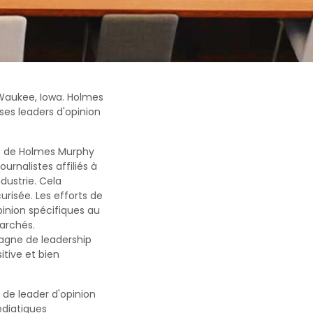
 Waukee, Iowa. Holmes
ses leaders d'opinion
es de Holmes Murphy
urnalistes affiliés à
dustrie. Cela
isée. Les efforts de
inion spécifiques au
marchés.
pagne de leadership
tive et bien
de leader d'opinion
édiatiques