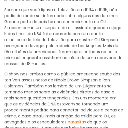
Sempre que você ligava a televisão em 1994 e 1995, não
podia deixar de ser informado sobre alguns dos detalhes.
Grande parte do país tomou conhecimento de OJ
Simpson como um suspeito de assassinato quando o jogo
5 das finais da NBA foi empurrado para um canto
minúsculo da tela da televisão para mostrar OJ Simpson
avançando devagar pela rodovia de Los Angeles. Mais de
95 milhões de americanos foram apresentados ao caso
criminal enquanto assistiam ao início de uma caravana de
crassos de 18 meses.
O show nos lembra como o público americano soube dos
terríveis assassinatos de Nicole Brown Simpson e Ron
Goldman. Também nos lembra de um julgamento se
tornando menos sobre as evidências diretas do caso e
mais sobre questões tangenciais. Em um momento em
que as evidências de DNA estavam se tornando um
procedimento padrão para conectar indivíduos a cenas de
crime, o caso atraiu mais atenção da mídia para OJ, os
advogados e os especuladores
parasitas
do que os
detalhes do caso. A maioria dos baby boomers e da