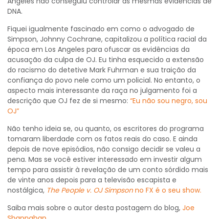
Angeles não conseguiu controlar as mesmas evidências de
DNA.
Fiquei igualmente fascinado em como o advogado de
Simpson, Johnny Cochrane, capitalizou a política racial da
época em Los Angeles para ofuscar as evidências da
acusação da culpa de OJ. Eu tinha esquecido a extensão
do racismo do detetive Mark Fuhrman e sua traição da
confiança do povo nele como um policial. No entanto, o
aspecto mais interessante da raça no julgamento foi a
descrição que OJ fez de si mesmo:
“Eu não sou negro, sou
OJ”
Não tenho ideia se, ou quanto, os escritores do programa
tomaram liberdade com os fatos reais do caso. E ainda
depois de nove episódios, não consigo decidir se valeu a
pena. Mas se você estiver interessado em investir algum
tempo para assistir à revelação de um conto sórdido mais
de vinte anos depois para a televisão escapista e
nostálgica,
The People v. OJ Simpson
no FX é o seu show.
Saiba mais sobre o autor desta postagem do blog,
Joe
Shannahan
.