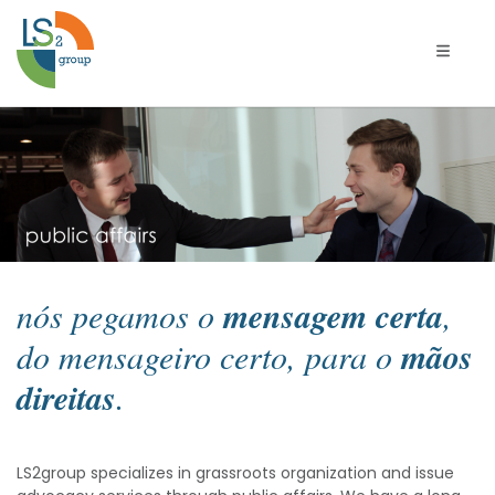
Alterna
Relações
Públicas
nós pegamos o
mensagem certa
,
do mensageiro certo, para o
mãos
direitas
.
LS2group specializes in grassroots organization and issue