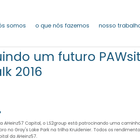
ós somos
o que nós fazemos
nosso trabalh
indo um futuro PAWsit
lk 2016
p
 AHeinz57 Capital, o LS2group está patrocinando uma caminh
ro no Gray's Lake Park na trilha Kruidenier. Todos os rendiment
tal da AHeinz57.