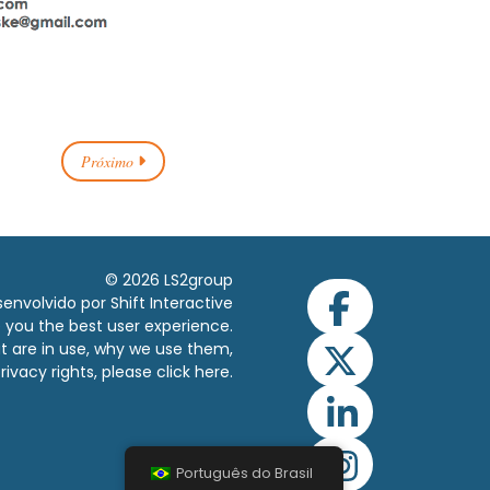
Próximo
© 2026 LS2group
envolvido por Shift Interactive
ve you the best user experience.
t are in use, why we use them,
rivacy rights, please click
here.
Português do Brasil