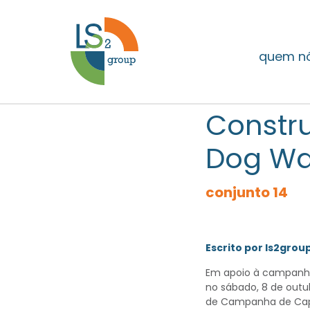
quem n
Constru
Dog Wa
conjunto 14
Escrito por ls2grou
Em apoio à campanha
no sábado, 8 de outub
de Campanha de Capi