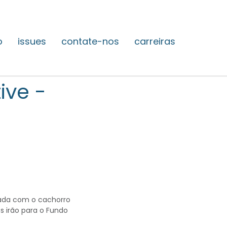
o
issues
contate-nos
carreiras
ive -
ada com o cachorro
os irão para o Fundo