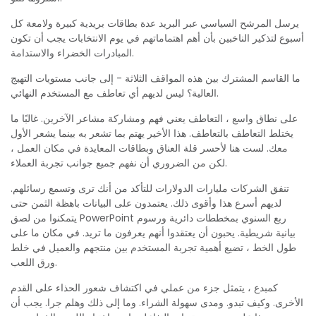
يرسل المرشح السياسي عبر البريد عدة بطاقات بريدية كبيرة ولامعة كل
أسبوع لتذكير الناخبين بأن أهم اهتماماتهم في يوم الانتخابات يجب أن تكون
المبادرات الخضراء والاستدامة.
ما القاسم المشترك بين هذه المواقف الثلاثة - إلى جانب مستويات التهيج
العالية؟ ليس لديهم أي تعاطف مع المستخدم النهائي.
على نطاق واسع ، التعاطف يعني فهم ومشاركة مشاعر الآخرين. غالبًا ما
يختلط التعاطف بالتعاطف. هذا الأخير يهتم بما تشعر به بينما يشعر الأول
معك. لست هنا لأحسر قلة العناق وبطاقات المعايدة في مكان العمل ،
لكن من الضروري أن نفهم جميع جوانب تجربة العملاء.
تنفق الشركات مليارات الدولارات للتأكد من أنك ترى وتسمع رسائلهم.
لديهم أسرع هذا وأقوى ذلك. يعتمدون على البيانات باهظة الثمن حتى
يتمكنوا من لصق PowerPoint ربع السنوي بمخططات دائرية ورسوم
بيانية شريطية. يحبون أن يعتقدوا أنهم يعرفون ما تريد. في مكان ما على
طول الخط ، تضيع أهمية تجربة المستخدم بين منتجهم والعميل في خلط
ورق اللعب.
كمبدع ، يتمثل جزء من عملي في اكتشاف شعور الحذاء على القدم
الأخرى. وكيف تبدو. ومدى سهولة الشراء. وما إلى ذلك وهلم جرا. يجب أن