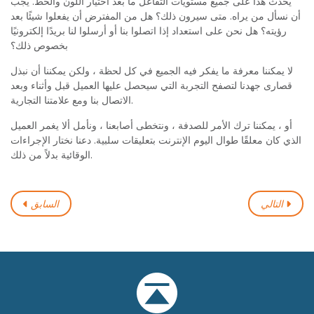
يحدث هذا على جميع مستويات التفاعل ما بعد اختيار اللون والخط. يجب
أن نسأل من يراه. متى سيرون ذلك؟ هل من المفترض أن يفعلوا شيئًا بعد
رؤيته؟ هل نحن على استعداد إذا اتصلوا بنا أو أرسلوا لنا بريدًا إلكترونيًا
بخصوص ذلك؟
لا يمكننا معرفة ما يفكر فيه الجميع في كل لحظة ، ولكن يمكننا أن نبذل
قصارى جهدنا لتصفح التجربة التي سيحصل عليها العميل قبل وأثناء وبعد
الاتصال بنا ومع علامتنا التجارية.
أو ، يمكننا ترك الأمر للصدفة ، ونتخطى أصابعنا ، ونأمل ألا يغمر العميل
الذي كان معلقًا طوال اليوم الإنترنت بتعليقات سلبية. دعنا نختار الإجراءات
الوقائية بدلاً من ذلك.
التالي
السابق