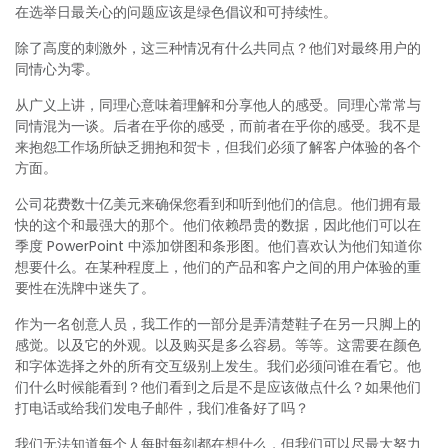
在选举日最关心的问题应该是绿色倡议和可持续性。
除了高度的刺激外，这三种情况有什么共同点？他们对最终用户的
同情心为零。
从广义上讲，同理心意味着理解和分享他人的感受。同理心常常与
同情混为一谈。后者在乎你的感受，而前者在乎你的感受。我不是
来抱怨工作场所缺乏拥抱和贺卡，但我们必须了解客户体验的各个
方面。
公司花费数十亿美元来确保您看到和听到他们的信息。他们拥有最
快的这个和最强大的那个。他们依赖昂贵的数据，因此他们可以在
季度 PowerPoint 中添加饼图和条形图。他们喜欢认为他们知道你
想要什么。在某种程度上，他们的产品和客户之间的用户体验的重
要性在洗牌中迷失了。
作为一名创意人员，我工作的一部分是弄清楚鞋子在另一只脚上的
感觉。以及它的外观。以及购买是多么容易。等等。这需要在颜色
和字体选择之外的所有交互级别上发生。我们必须问谁在看它。他
们什么时候能看到？他们看到之后是不是应该做点什么？如果他们
打电话或给我们发电子邮件，我们准备好了吗？
我们无法知道每个人每时每刻都在想什么，但我们可以尽最大努力